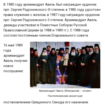
В 1980 году архимандрит Авель был награжден орденом
прп. Сергия Радонежского III степени; в 1985 году удостоен
права служения с жезлом; в 1987 году награжден орденом
прп. Сергия Радонежского II степени. Архимандрит Авель
дважды участвовал в Поместных Соборах Русской
Православной Церкви (в 1988 и 1989 гг.). С 1988 года
состоял постоянным членом Епархиального совета.
16 мая 1989
года
архимандрит
Авель получил
новое
послушание:
Архимандрит Авель (Македонов) – игумен
Пантелеимонова монастыря
постановлением Священного Синода его назначили