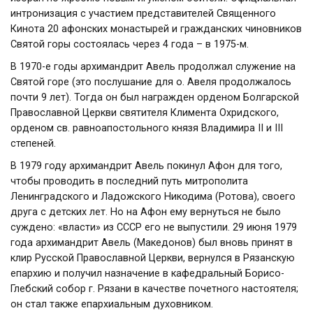
интронизация с участием представителей Священного
Кинота 20 афонских монастырей и гражданских чиновников
Святой горы состоялась через 4 года – в 1975-м.
В 1970-е годы архимандрит Авель продолжал служение на
Святой горе (это послушание для о. Авеля продолжалось
почти 9 лет). Тогда он был награжден орденом Болгарской
Православной Церкви святителя Климента Охридского,
орденом св. равноапостольного князя Владимира II и III
степеней.
В 1979 году архимандрит Авель покинул Афон для того,
чтобы проводить в последний путь митрополита
Ленинградского и Ладожского Никодима (Ротова), своего
друга с детских лет. Но на Афон ему вернуться не было
суждено: «власти» из СССР его не выпустили. 29 июня 1979
года архимандрит Авель (Македонов) был вновь принят в
клир Русской Православной Церкви, вернулся в Рязанскую
епархию и получил назначение в кафедральный Борисо-
Глебский собор г. Рязани в качестве почетного настоятеля;
он стал также епархиальным духовником.