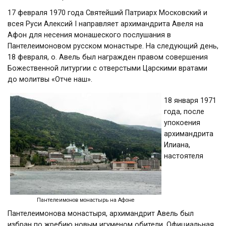
17 февраля 1970 года Святейший Патриарх Московский и
всея Руси Алексий I направляет архимандрита Авеля на
Афон для несения монашеского послушания в
Пантелеимоновом русском монастыре. На следующий день,
18 февраля, о. Авель был награжден правом совершения
Божественной литургии с отверстыми Царскими вратами
до молитвы «Отче наш».
18 января 1971
года, после
упокоения
архимандрита
Илиана,
настоятеля
Пантелеимонов монастырь на Афоне
Пантелеимонова монастыря, архимандрит Авель был
избран по жребию новым игуменом обители. Официальная