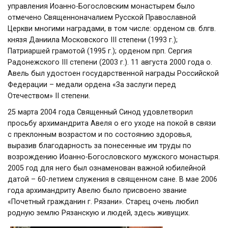
управления Иоанно-Богословским монастырем было
отмечено Священноначалием Русской Православной
Церкви многими наградами, в том числе: орденом св. блгв.
князя Даниила Московского III степени (1993 г.);
Патриаршей грамотой (1995 г.); орденом прп. Сергия
Радонежского III степени (2003 г.). 11 августа 2000 года о.
Авель был удостоен государственной награды Российской
Федерации – медали ордена «За заслуги перед
Отечеством» II степени.
25 марта 2004 года Священный Синод удовлетворил
просьбу архимандрита Авеля о его уходе на покой в связи
с преклонным возрастом и по состоянию здоровья,
выразив благодарность за понесенные им труды по
возрождению Иоанно-Богословского мужского монастыря.
2005 год для него был ознаменован важной юбилейной
датой – 60-летием служения в священном сане. В мае 2006
года архимандриту Авелю было присвоено звание
«Почетный гражданин г. Рязани». Старец очень любил
родную землю Рязанскую и людей, здесь живущих.