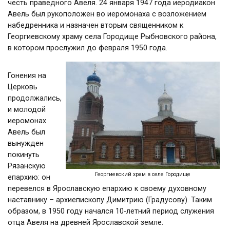
честь праведного Авеля. 24 января 1947 года иеродиакон
Авель был рукоположен во иеромонаха с возложением
набедренника и назначен вторым священником к
Георгиевскому храму села Городище Рыбновского района,
в котором прослужил до февраля 1950 года.
Гонения на
Церковь
продолжались,
и молодой
иеромонах
Авель был
вынужден
покинуть
Рязанскую
Георгиевский храм в селе Городище
епархию: он
перевелся в Ярославскую епархию к своему духовному
наставнику – архиепископу Димитрию (Градусову). Таким
образом, в 1950 году начался 10-летний период служения
отца Авеля на древней Ярославской земле.