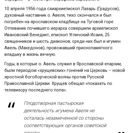
10 апреля 1956 года схиархиепископ Лазарь (Градусов),
духовный наставник о. Авеля, тихо скончался и был
погребен на ярославском кладбище на Туговой горе.
Отпевание почившего иерарха совершили архиепископ
Ивановский Венедикт, епископ Угличский Исаия, 25
священников и шесть диаконов; среди них был и игумен
Авель (Македонов), провожавший приснопамятного
владыку в жизнь вечную.
Годы, в которые о. Авель служил в Ярославской епархии,
были периодом «хрущевских» гонений на Церковь – новой
яростной богоборческой волны против Русской
Православной Церкви: Хрущев обещал «показать по
телевизору последнего попа».
Плодотворная пастырская
деятельность игумена Авеля не
осталась незамеченной со стороны
соответствующих органов советской
власти.