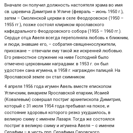
Вначале он получил должность настоятеля храма во имя
св. царевича Димитрия в Угличе (февраль – июнь 1950 г.),
затем – Смоленской церкви в селе Феодоровское (1950 –
1955 гг.), позже состоял клириком ярославского
кафедрального Феодоровского собора (1955 – 1960 гг.).
Сердце отца Авеля всегда переполняла любовь к ближним,
и люди, знавшие его, – собратия-священнослужители,
прихожане – отвечали ему такой же искренней любовью.
Его ревностное служение на ниве Господней было
отмечено церковными наградами: в 1953 г. он был
удостоен сана игумена, в 1958 г. награжден палицей. На
Ярославской земле он стал схимником.
4 апреля 1956 года игумен Авель вместе епископом
Угличским, викарием Ярославской епархии, Исаией
(Ковалевым) совершал постриг архиепископа Димитрия,
который с 31 июля 1954 года пребывал на покое, и
состояние здоровья которого резко ухудшилось, в
великую схиму с именем Лазаря. Тогда же состоялся
постриг в великую схиму и игумена Авеля – с именем
Серафим – в честь прп. Серафима Саровского.