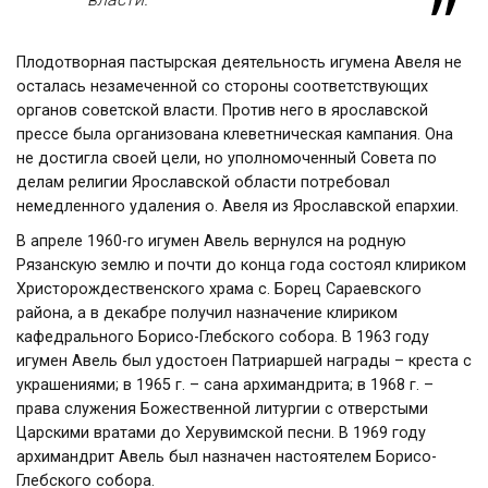
Плодотворная пастырская деятельность игумена Авеля не
осталась незамеченной со стороны соответствующих
органов советской власти. Против него в ярославской
прессе была организована клеветническая кампания. Она
не достигла своей цели, но уполномоченный Совета по
делам религии Ярославской области потребовал
немедленного удаления о. Авеля из Ярославской епархии.
В апреле 1960-го игумен Авель вернулся на родную
Рязанскую землю и почти до конца года состоял клириком
Христорождественского храма с. Борец Сараевского
района, а в декабре получил назначение клириком
кафедрального Борисо-Глебского собора. В 1963 году
игумен Авель был удостоен Патриаршей награды – креста с
украшениями; в 1965 г. – сана архимандрита; в 1968 г. –
права служения Божественной литургии с отверстыми
Царскими вратами до Херувимской песни. В 1969 году
архимандрит Авель был назначен настоятелем Борисо-
Глебского собора.