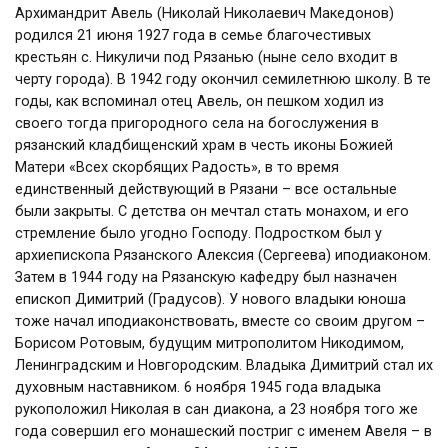
Архимандрит Авель (Николай Николаевич Македонов)
родился 21 июня 1927 года в семье благочестивых
крестьян с. Никуличи под Рязанью (ныне село входит в
черту города). В 1942 году окончил семилетнюю школу. В те
годы, как вспоминал отец Авель, он пешком ходил из
своего тогда пригородного села на богослужения в
рязанский кладбищенский храм в честь иконы Божией
Матери «Всех скорбящих Радость», в то время
единственный действующий в Рязани – все остальные
были закрыты. С детства он мечтал стать монахом, и его
стремление было угодно Господу. Подростком был у
архиепископа Рязанского Алексия (Сергеева) иподиаконом.
Затем в 1944 году на Рязанскую кафедру был назначен
епископ Димитрий (Градусов). У нового владыки юноша
тоже начал иподиаконствовать, вместе со своим другом –
Борисом Ротовым, будущим митрополитом Никодимом,
Ленинградским и Новгородским. Владыка Димитрий стал их
духовным наставником. 6 ноября 1945 года владыка
рукоположил Николая в сан диакона, а 23 ноября того же
года совершил его монашеский постриг с именем Авеля – в