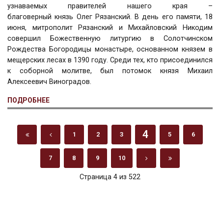
узнаваемых правителей нашего края –
благоверный князь Олег Рязанский. В день его памяти, 18
июня, митрополит Рязанский и Михайловский Никодим
совершил Божественную литургию в Солотчинском
Рождества Богородицы монастыре, основанном князем в
мещерских лесах в 1390 году. Среди тех, кто присоединился
к соборной молитве, был потомок князя Михаил
Алексеевич Виноградов.
ПОДРОБНЕЕ
4
1
2
3
5
6
7
8
9
10
Страница 4 из 522