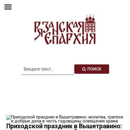
Главная
Епархия
Архиерей
Новости
Анонсы
Митрополия
ПОИСК
Медиатека
Контакты
Приходской праздник в Вышетравино: